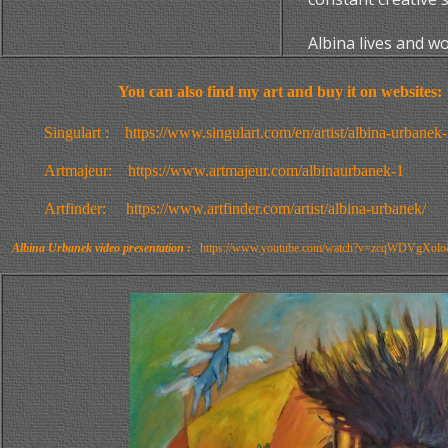
Albina lives and wo
You can also
find my art and buy it on websites:
Singulart :
https://www.singulart.com/en/artist/albina-urbanek
Artmajeur:
https://www.artmajeur.com/albinaurbanek-1
Artfinder: https://www.artfinder.com/artist/albina-urbanek/
Albina Urbanek video presentation :
https://www.youtube.com/watch?v=zcqWDVgXolo