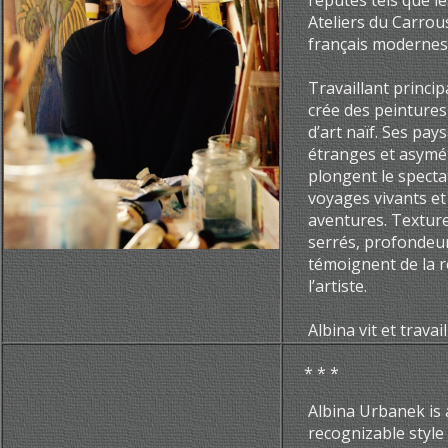
réputés tels que le
Ateliers du Carrou
français modernes
Travaillant princip
crée des peintures
d’art naïf. Ses pa
étranges et asymét
plongent le spect
voyages vivants et 
aventures. Texture
serrés, profondeur
témoignent de la r
l’artiste.
Albina vit et travail
* * *
Albina Urbanek is 
recognizable style 