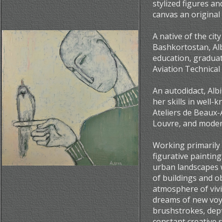
stylized figures an
canvas an original
A native of the cit
Bashkortostan, Al
education, graduat
Aviation Technical 
An autodidact, Alb
her skills in well-
Ateliers de Beaux-
Louvre, and moder
Working primarily 
figurative painting
urban landscapes 
of buildings and o
atmosphere of viv
dreams of new voya
brushstrokes, dept
constant creative s