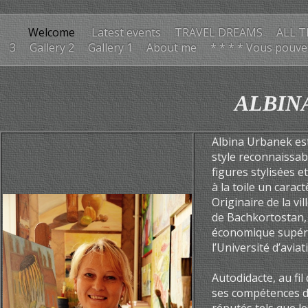
Welcome
Latest events
TRAVEL DREAMS
ALL T
3
Gallery 2
Gallery 1
About me
* * * * Vous pouve
ALBIN
Albina Urbanek es
style reconnaissabl
figures stylisées 
à la toile un caract
Originaire de la vi
de Bachkortostan,
économique supéri
l’Université d’avia
Autodidacte, au fil
ses compétences da