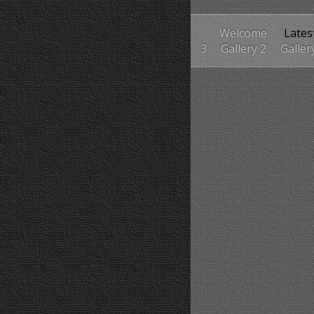
Welcome
Lates
3
Gallery 2
Galler