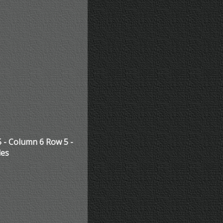
 - Column 6 Row 5 -
les