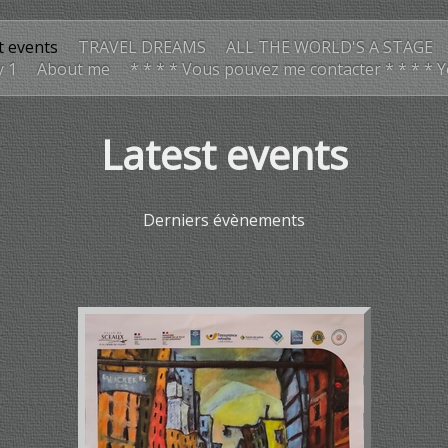
t events
TRAVEL DREAMS
ALL THE WORLD'S A STAGE
y 1
About me
* * * * Vous pouvez me contacter * * * * 
Latest events
Derniers évènements