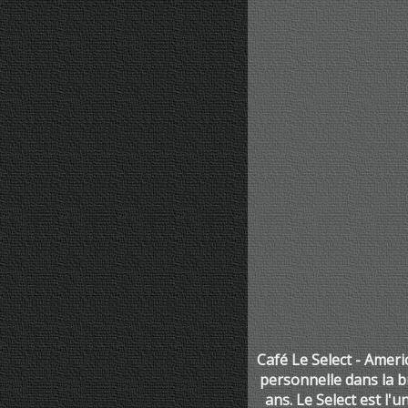
Café Le Select - Amer
personnelle dans la b
ans. Le Select est l'u