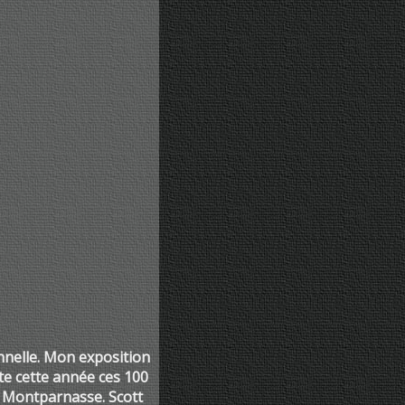
nnelle. Mon exposition
te cette année ces 100
 de Montparnasse. Scott